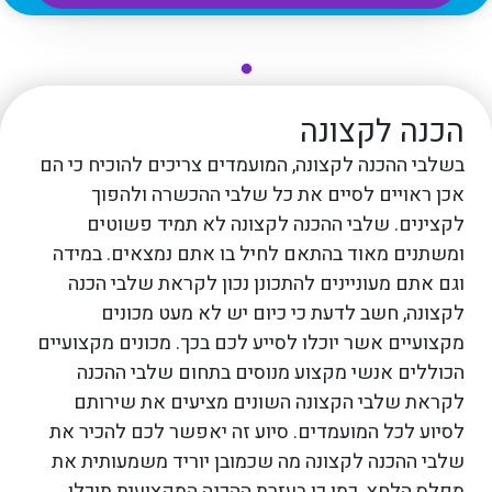
הכנה לקצונה
הכ
של
בשלבי ההכנה לקצונה, המועמדים צריכים להוכיח כי הם
ם
אכן ראויים לסיים את כל שלבי ההכשרה ולהפוך
אם 
ול
לקצינים. שלבי ההכנה לקצונה לא תמיד פשוטים
מוכנ
ומשתנים מאוד בהתאם לחיל בו אתם נמצאים. במידה
שיר
את
וגם אתם מעוניינים להתכונן נכון לקראת שלבי הכנה
הטוב
לקצונה, חשב לדעת כי כיום יש לא מעט מכונים
ההכ
מקצועיים אשר יוכלו לסייע לכם בכך. מכונים מקצועיים
מקצ
ם.
הכוללים אנשי מקצוע מנוסים בתחום שלבי ההכנה
ואיש
לקראת שלבי הקצונה השונים מציעים את שירותם
המו
ת
לסיוע לכל המועמדים. סיוע זה יאפשר לכם להכיר את
מועמ
שר
שלבי ההכנה לקצונה מה שכמובן יוריד משמעותית את
הטוב
ון
מפלס הלחץ. כמו כן בעזרת ההכנה המקצועית תוכלו