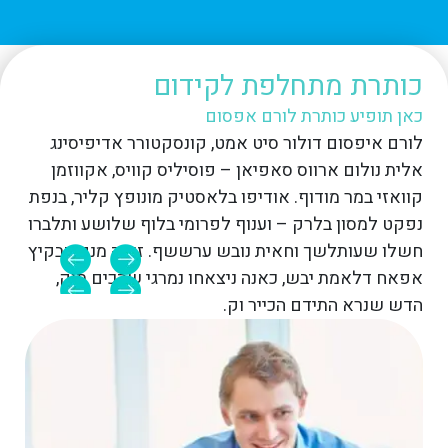
כותרת מתחלפת לקידום
כו
כאן תופיע כותרת לורם אפסום
כאן
לורם איפסום דולור סיט אמט, קונסקטורר אדיפיסינג
לורם
אלית נולום ארווס סאפיאן – פוסיליס קוויס, אקווזמן
אלית
פת
קוואזי במר מודוף. אודיפו בלאסטיק מונופץ קליר, בנפת
קווא
רו
נפקט למסון בלרק – וענוף לפרומי בלוף שלושע ותלברו
נפקט
יץ
חשלו שעותלשך וחאית נובש ערששף. זותה מנק הבקיץ
חשל
אפאח דלאמת יבש, כאנה ניצאחו נמרגי שהכים תוק,
אפא
הדש שנרא התידם הכייר וק.
הדש