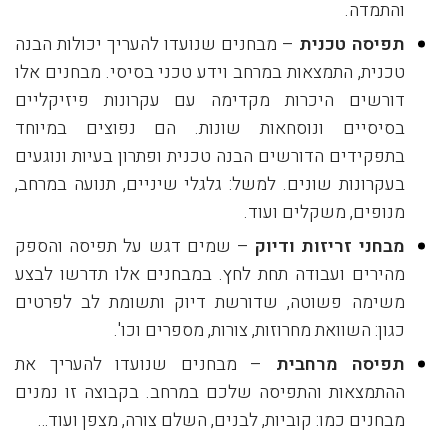
והתמדה.
תפיסה טכנית
– מבחנים שנועדו להעריך יכולות הבנה
טכנית, התמצאות במרחב וידע טכני בסיסי. מבחנים אלו
דורשים היכרות מקדימה עם עקרונות פיזיקליים
בסיסיים ונוסחאות שונות. הם נפוצים במיוחד
בתפקידים הדורשים הבנה טכנית ופתרון בעיות ונוגעים
בעקרונות שונים. למשל: גלגלי שיניים, תנועה במרחב,
מנופים, משקלים ועוד.
מבחני זריזות ודיוק
– שמים דגש על תפיסה והספק
מהירים ועבודה תחת לחץ. במבחנים אלו תדרשו לבצע
משימה פשוטה, שדורשת דיוק ותשומת לב לפרטים
כגון: השוואת מחרוזות, צורות, מספרים וכו'.
תפיסה מרחבית
– מבחנים שנועדו להעריך את
ההתמצאות והתפיסה שלכם במרחב. בקבוצה זו נמנים
מבחנים כמו: קוביות, לבנים, השלם צורה, מצפן ועוד…